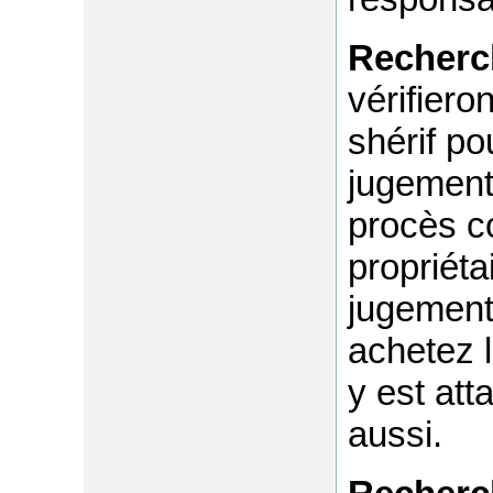
Recherc
vérifier
shérif po
jugements
procès c
propriéta
jugements
achetez l
y est att
aussi.