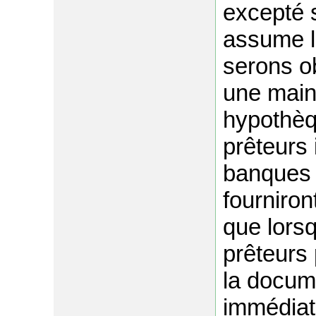
excepté s
assume l
serons ob
une main
hypothèqu
prêteurs 
banques e
fourniro
que lorsq
prêteurs 
la docum
immédiat