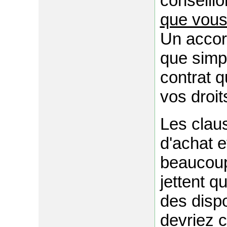
conseillo
que vous 
Un accord
que simpl
contrat q
vos droit
Les clau
d'achat e
beaucoup
jettent q
des disp
devriez 