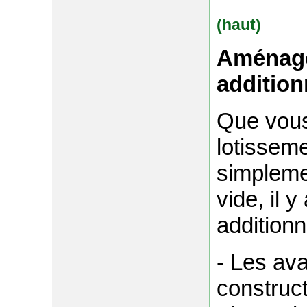
(haut)
Aménager
addition
Que vous
lotissem
simplemen
vide, il 
additionn
- Les av
construc