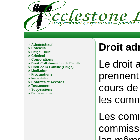
Droit ad
> Administratif
> Conseils
> Litige Civile
> Criminel
> Corporations
Le droit 
> Droit Collaboratif de la Famille
> Droit de la Famille (Litige)
> Médiation
prennent
> Procurations
> Immobilier
> Contrats et Accords
cours de 
> Testaments
> Successions
> Fidéicommis
les commi
Les comit
commissi