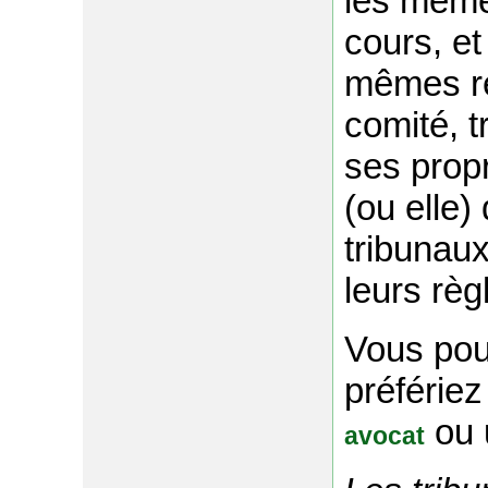
les même
cours, et
mêmes rè
comité, t
ses propr
(ou elle)
tribunaux
leurs règ
Vous pou
préfériez
ou
avocat