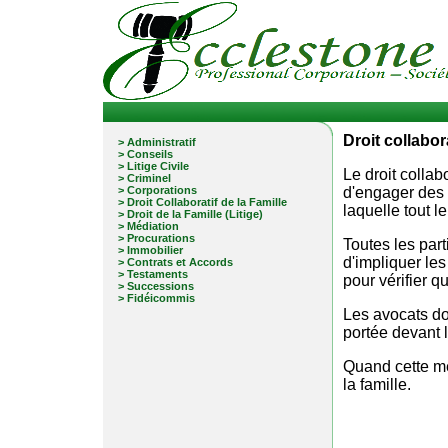
Droit collabora
> Administratif
> Conseils
> Litige Civile
Le droit collab
> Criminel
> Corporations
d'engager des 
> Droit Collaboratif de la Famille
laquelle tout l
> Droit de la Famille (Litige)
> Médiation
> Procurations
Toutes les par
> Immobilier
d'impliquer les
> Contrats et Accords
> Testaments
pour vérifier 
> Successions
> Fidéicommis
Les avocats doi
portée devant 
Quand cette mét
la famille.